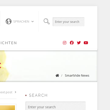
SPRACHEN
ICHTEN
C
/
SmartVide News
ext post
SEARCH