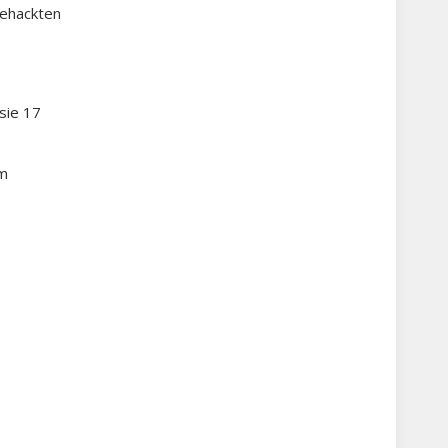
gehackten
sie 17
em