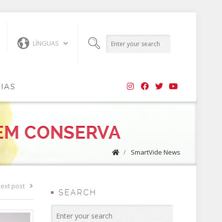
LÍNGUAS
CIAS
EM CONSERVA
/
SmartVide News
ext post
SEARCH