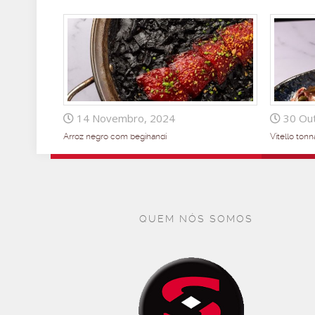
14 Novembro, 2024
30 Out
Arroz negro com begihandi
Vitello tonn
QUEM NÓS SOMOS