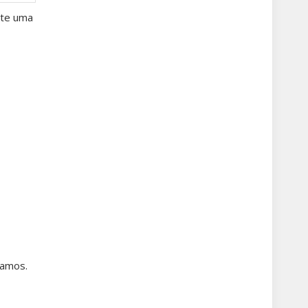
nte uma
vamos.