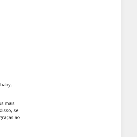
 baby,
os mais
disso, se
 graças ao