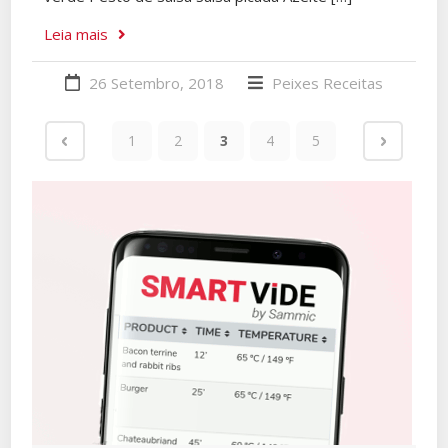
Leia mais
26 Setembro, 2018
Peixes
Receitas
1
2
3
4
5