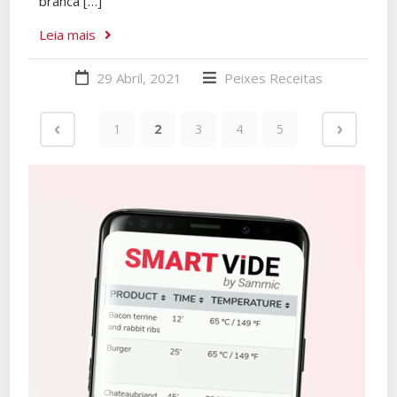
branca […]
Leia mais
29 Abril, 2021
Peixes
Receitas
1
2
3
4
5