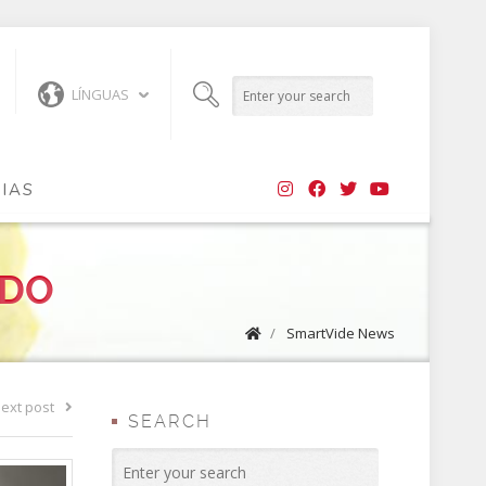
LÍNGUAS
CIAS
ADO
/
SmartVide News
ext post
SEARCH