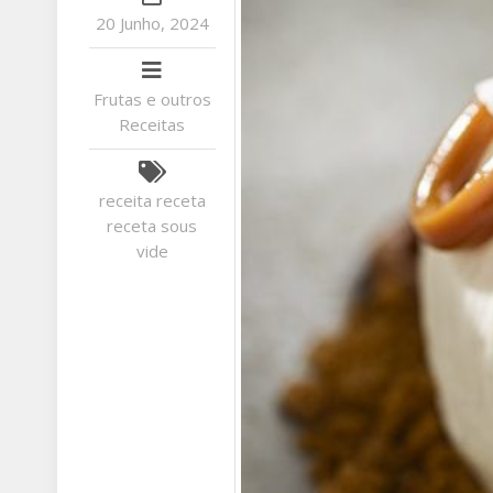
20 Junho, 2024
Frutas e outros
Receitas
receita
receta
receta
sous
vide