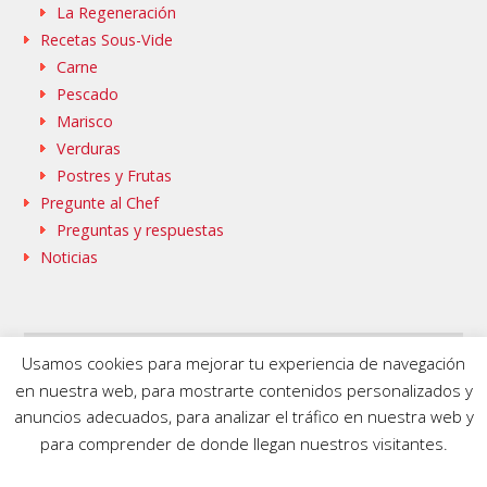
La Regeneración
Recetas Sous-Vide
Carne
Pescado
Marisco
Verduras
Postres y Frutas
Pregunte al Chef
Preguntas y respuestas
Noticias
Usamos cookies para mejorar tu experiencia de navegación
SAMMIC WEB
BASQUESTAGE
en nuestra web, para mostrarte contenidos personalizados y
FLEISCHMANN’S COOKING GROUP
anuncios adecuados, para analizar el tráfico en nuestra web y
para comprender de donde llegan nuestros visitantes.
© 2020 SmartVide by Sammic. All Rights Reserved.