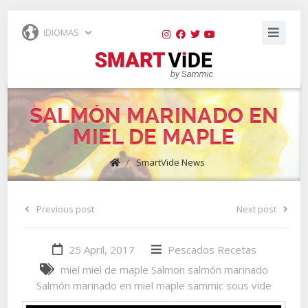
IDIOMAS
SALMÓN MARINADO EN
MIEL DE MAPLE
/
SmartVide News
Previous post
Next post
25 April, 2017
Pescados
Recetas
miel
miel de maple
Salmon
salmón marinado
Salmón marinado en miel maple
sammic
sous vide