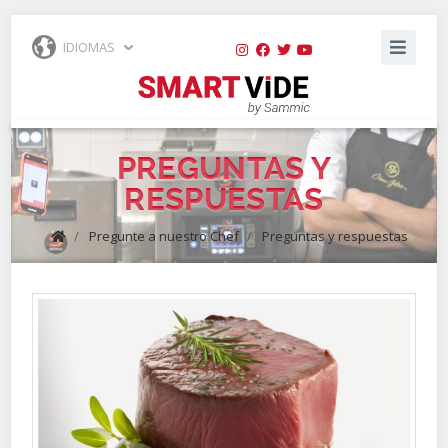
IDIOMAS
PREGUNTAS Y
RESPUESTAS
/
Pregunte a nuestro Chef
/
Preguntas y respuestas