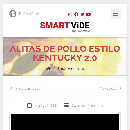
IDIOMAS
ALITAS DE POLLO ESTILO
KENTUCKY 2.0
/
SmartVide News
Previous post
Next post
5 July, 2016
Carnes
Recetas