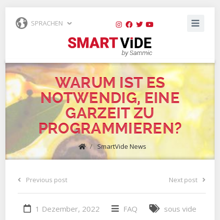
SPRACHEN
WARUM IST ES
NOTWENDIG, EINE
GARZEIT ZU
PROGRAMMIEREN?
/
SmartVide News
Previous post
Next post
1 Dezember, 2022
FAQ
sous vide