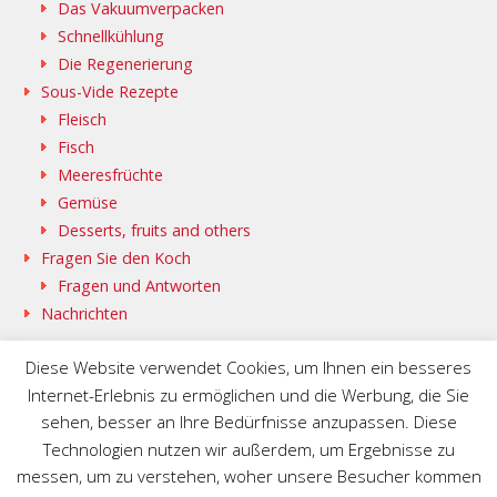
Das Vakuumverpacken
Schnellkühlung
Die Regenerierung
Sous-Vide Rezepte
Fleisch
Fisch
Meeresfrüchte
Gemüse
Desserts, fruits and others
Fragen Sie den Koch
Fragen und Antworten
Nachrichten
Diese Website verwendet Cookies, um Ihnen ein besseres
Internet-Erlebnis zu ermöglichen und die Werbung, die Sie
sehen, besser an Ihre Bedürfnisse anzupassen. Diese
SAMMIC WEB @DE
BASQUESTAGE @DE
Technologien nutzen wir außerdem, um Ergebnisse zu
FLEISCHMANN\’S COOKING GROUP @DE
messen, um zu verstehen, woher unsere Besucher kommen