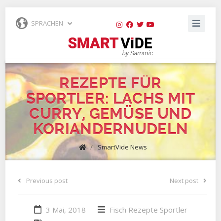
SPRACHEN
REZEPTE FÜR
SPORTLER: LACHS MIT
CURRY, GEMÜSE UND
KORIANDERNUDELN
/
SmartVide News
Previous post
Next post
3 Mai, 2018
Fisch
Rezepte
Sportler