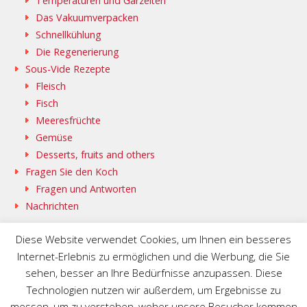
Temperaturen und Garzeiten
Das Vakuumverpacken
Schnellkühlung
Die Regenerierung
Sous-Vide Rezepte
Fleisch
Fisch
Meeresfrüchte
Gemüse
Desserts, fruits and others
Fragen Sie den Koch
Fragen und Antworten
Nachrichten
Diese Website verwendet Cookies, um Ihnen ein besseres
Internet-Erlebnis zu ermöglichen und die Werbung, die Sie
sehen, besser an Ihre Bedürfnisse anzupassen. Diese
SAMMIC WEB @DE
BASQUESTAGE @DE
Technologien nutzen wir außerdem, um Ergebnisse zu
FLEISCHMANN\’S COOKING GROUP @DE
messen, um zu verstehen, woher unsere Besucher kommen