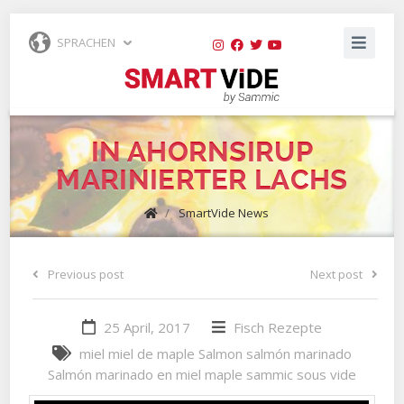
SPRACHEN
IN AHORNSIRUP
MARINIERTER LACHS
/
SmartVide News
Previous post
Next post
25 April, 2017
Fisch
Rezepte
miel
miel de maple
Salmon
salmón marinado
Salmón marinado en miel maple
sammic
sous vide