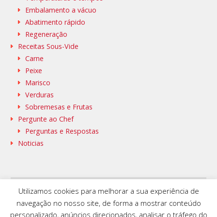
Embalamento a vácuo
Abatimento rápido
Regeneração
Receitas Sous-Vide
Carne
Peixe
Marisco
Verduras
Sobremesas e Frutas
Pergunte ao Chef
Perguntas e Respostas
Noticias
Utilizamos cookies para melhorar a sua experiência de
SAMMIC WEB
BASQUESTAGE
navegação no nosso site, de forma a mostrar conteúdo
FLEISCHMANN’S COOKING GROUP
personalizado, anúncios direcionados, analisar o tráfego do