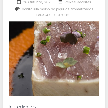
26 Outubro, 2023
Peixes
Receitas
bonito
lula
molho de piquillos aromatizados
receita
receta
receta
Ingredientes: