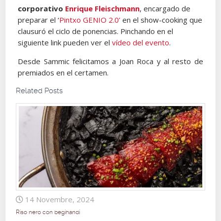
corporativo
Enrique Fleischmann
, encargado de
preparar el ‘
Pintxo GENIO 2.0’
en el show-cooking que
clausuró el ciclo de ponencias. Pinchando en el
siguiente link pueden ver el
vídeo del evento
.
Desde Sammic felicitamos a Joan Roca y al resto de
premiados en el certamen.
Related Posts
14 Novembre, 2024
Riso nero con begihandi