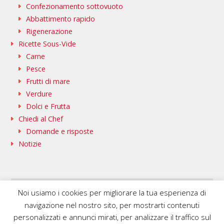
Confezionamento sottovuoto
Abbattimento rapido
Rigenerazione
Ricette Sous-Vide
Carne
Pesce
Frutti di mare
Verdure
Dolci e Frutta
Chiedi al Chef
Domande e risposte
Notizie
Noi usiamo i cookies per migliorare la tua esperienza di
SAMMIC WEB @IT
BASQUESTAGE @IT
navigazione nel nostro sito, per mostrarti contenuti
FLEISCHMANN\’S COOKING GROUP @IT
personalizzati e annunci mirati, per analizzare il traffico sul