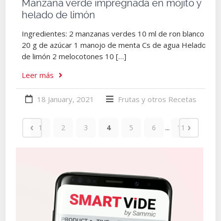
Manzana verde impregnada en mojito y
helado de limón
Ingredientes: 2 manzanas verdes 10 ml de ron blanco
20 g de azúcar 1 manojo de menta Cs de agua Helado
de limón 2 melocotones 10 […]
Leer más
18 January, 2021
Frutas y otros
Recetas
...
1
2
3
4
5
6
11