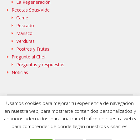
La Regeneración
Recetas Sous-Vide
Carne
Pescado
Marisco
Verduras
Postres y Frutas
Pregunte al Chef
Preguntas y respuestas
Noticias
Usamos cookies para mejorar tu experiencia de navegación
SAMMIC WEB
BASQUESTAGE
en nuestra web, para mostrarte contenidos personalizados y
FLEISCHMANN’S COOKING GROUP
anuncios adecuados, para analizar el tráfico en nuestra web y
para comprender de donde llegan nuestros visitantes.
© 2020 SmartVide by Sammic. All Rights Reserved.