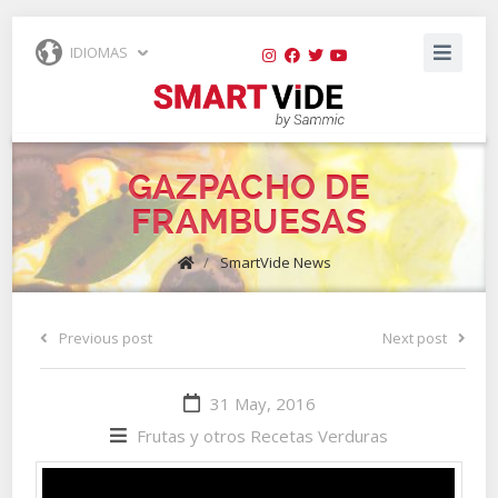
IDIOMAS
GAZPACHO DE
FRAMBUESAS
/
SmartVide News
Previous post
Next post
31 May, 2016
Frutas y otros
Recetas
Verduras