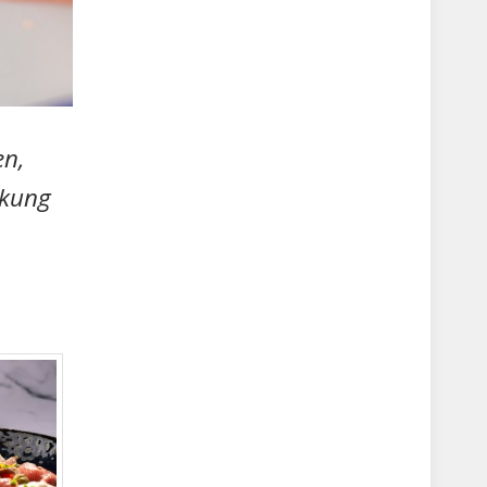
en,
rkung