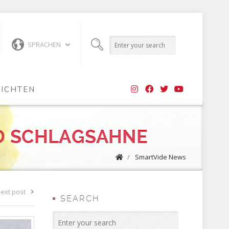
SPRACHEN
ICHTEN
ND SCHLAGSAHNE
/
SmartVide News
ext post
SEARCH