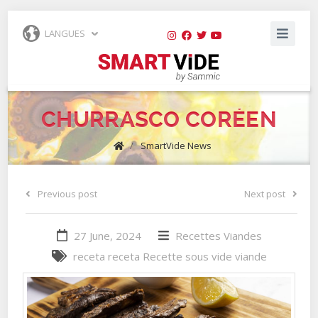
LANGUES
CHURRASCO CORÉEN
/
SmartVide News
Previous post
Next post
27 June, 2024
Recettes
Viandes
receta
receta
Recette
sous vide
viande