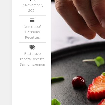
7 November,
2024
Non classé
Poissons
Recettes
Betterave
receta
Recette
Salmon
saumon