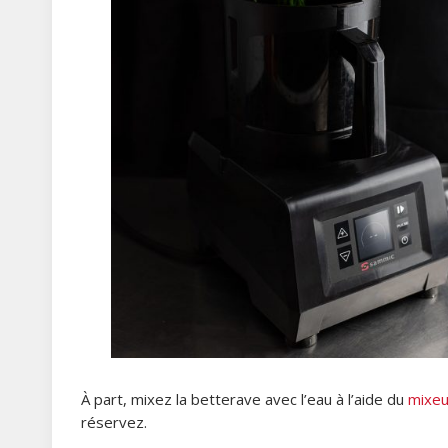
À part, mixez la betterave avec l’eau à l’aide du
mixe
réservez.