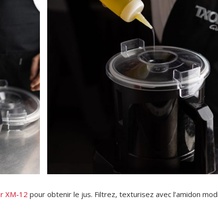
ur XM-12
pour obtenir le jus. Filtrez, texturisez avec l’amidon modi