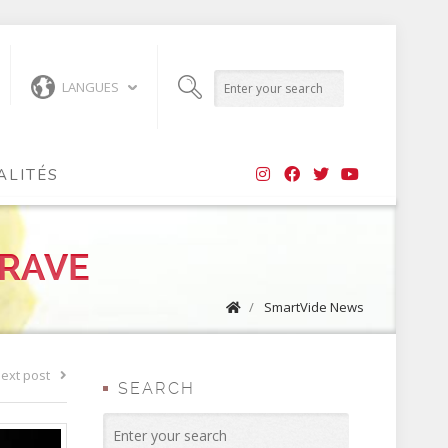
LANGUES
ALITÉS
ERAVE
/
SmartVide News
ext post
SEARCH