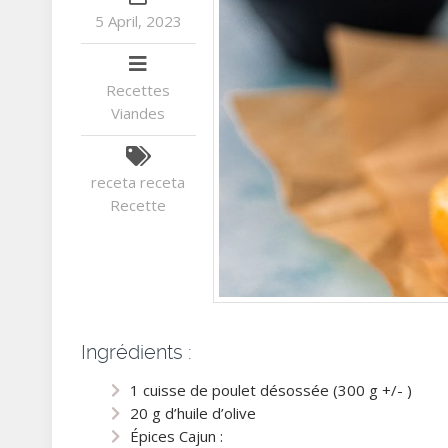
5 April, 2023
Recettes
Viandes
receta
receta
Recette
Ingrédients :
1 cuisse de poulet désossée (300 g +/- )
20 g d’huile d’olive
Épices Cajun :