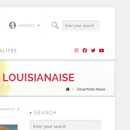
LANGUES
ALITÉS
 LOUISIANAISE
/
SmartVide News
ext post
SEARCH