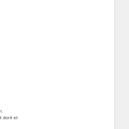
n.
it doré et