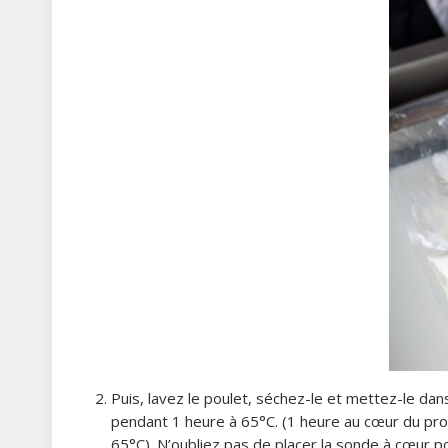
Puis, lavez le poulet, séchez-le et mettez-le dans 
pendant 1 heure à 65°C. (1 heure au cœur du pro
65°C). N’oubliez pas de placer la sonde à cœur pou