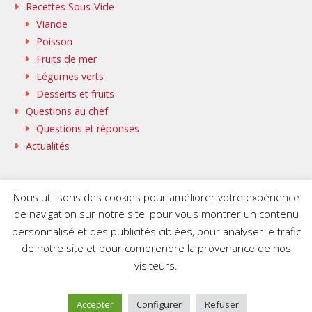
Recettes Sous-Vide
Viande
Poisson
Fruits de mer
Légumes verts
Desserts et fruits
Questions au chef
Questions et réponses
Actualités
Nous utilisons des cookies pour améliorer votre expérience
de navigation sur notre site, pour vous montrer un contenu
SAMMIC WEB
BASQUESTAGE
personnalisé et des publicités ciblées, pour analyser le trafic
FLEISCHMANN’S COOKING GROUP
de notre site et pour comprendre la provenance de nos
visiteurs.
© 2020 SmartVide by Sammic. All Rights Reserved.
Accepter
Configurer
Refuser