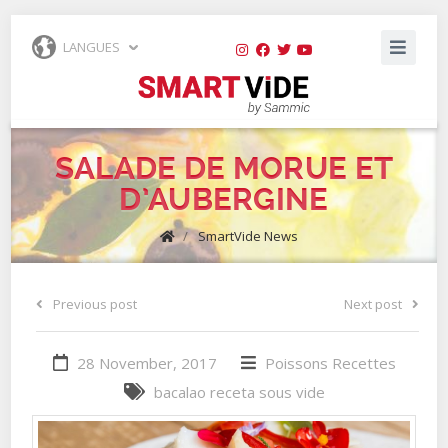
LANGUES
SALADE DE MORUE ET
D’AUBERGINE
/
SmartVide News
Previous post
Next post
28 November, 2017
Poissons
Recettes
bacalao
receta
sous vide