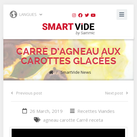
LANGUES
CARRÉ D’AGNEAU AUX
CAROTTES GLACÉES
/
SmartVide News
Previous post
Next post
26 March, 2019
Recettes
Viandes
agneau
carotte
Carré
receta