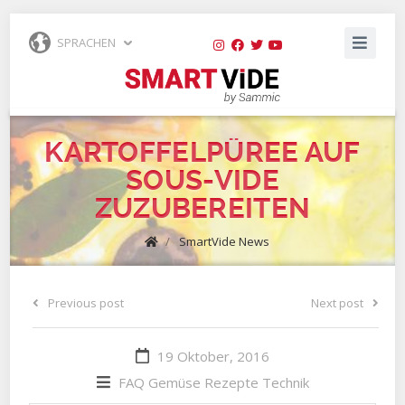
SPRACHEN
KARTOFFELPÜREE AUF
SOUS-VIDE
ZUZUBEREITEN
/
SmartVide News
Previous post
Next post
19 Oktober, 2016
FAQ
Gemüse
Rezepte
Technik