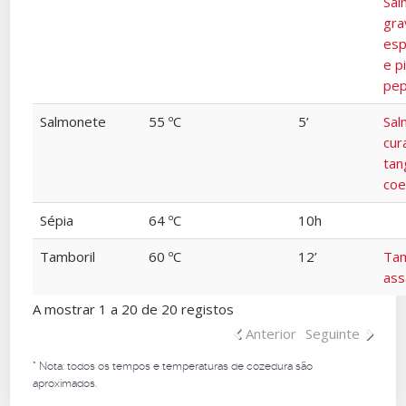
Sal
gra
esp
e p
pep
Salmonete
55 ºC
5’
Sal
cur
tan
coe
Sépia
64 ºC
10h
Tamboril
60 ºC
12’
Tam
as
A mostrar 1 a 20 de 20 registos
Anterior
Seguinte
* Nota: todos os tempos e temperaturas de cozedura são
aproximados.