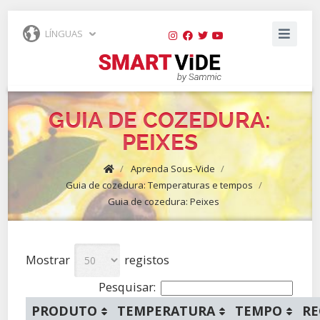
LÍNGUAS
GUIA DE COZEDURA:
PEIXES
/
Aprenda Sous-Vide
/
Guia de cozedura: Temperaturas e tempos
/
Guia de cozedura: Peixes
Mostrar
registos
Pesquisar:
PRODUTO
TEMPERATURA
TEMPO
RE