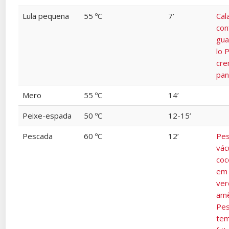
Lula pequena
55 ºC
7’
Cal
con
gua
lo 
cre
pan
Mero
55 ºC
14’
Peixe-espada
50 ºC
12-15’
Pescada
60 ºC
12’
Pes
vác
coc
em
ver
amê
Pe
te