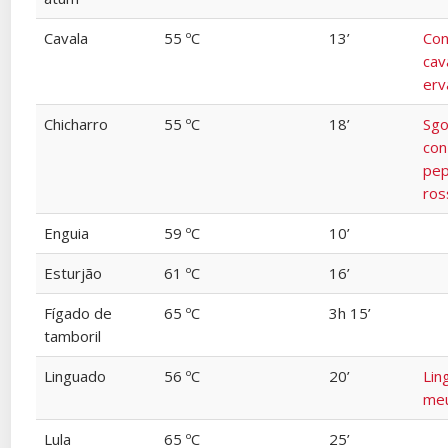
Cavala
55 ºC
13’
Con
cav
erv
Chicharro
55 ºC
18’
Sg
con
pep
ros
Enguia
59 ºC
10’
Esturjão
61 ºC
16’
Fígado de
65 ºC
3h 15’
tamboril
Linguado
56 ºC
20’
Lin
meu
Lula
65 ºC
25’