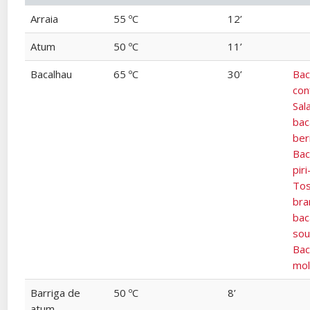
Arraia
55 ºC
12’
Atum
50 ºC
11’
Bacalhau
65 ºC
30’
Bac
con
Sal
bac
ber
Bac
piri
Tos
bra
bac
sou
Bac
mol
Barriga de
50 ºC
8’
atum