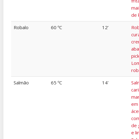
fri
ma
de 
Robalo
60 ºC
12’
Rob
cur
cr
aba
pic
Lo
rob
Salmão
65 ºC
14’
Sal
cari
mar
em 
áce
com
de 
e l