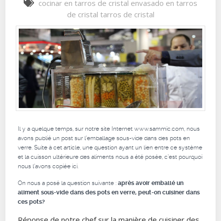
cocinar en tarros de cristal
envasado en tarros
de cristal
tarros de cristal
Il y a quelque temps, sur notre site Internet www.sammic.com, nous
avons publié un post sur
l’emballage sous-vide dans des pots en
verre
. Suite à cet article, une question ayant un lien entre ce système
et la cuisson ultérieure des aliments nous a été posée, c’est pourquoi
nous l’avons copiée ici.
On nous a posé la question suivante :
après avoir emballé un
aliment sous-vide dans des pots en verre, peut-on cuisiner dans
ces pots?
Réponse de notre chef sur la manière de cuisiner des