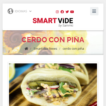
IDIOMAS
CERDO CON PIÑA
/
SmartVide News
/
cerdo con piña