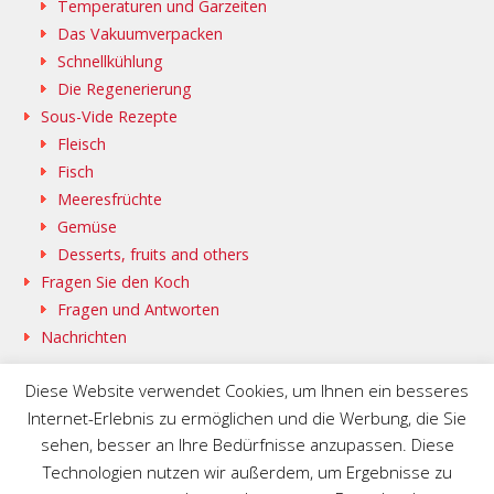
Temperaturen und Garzeiten
Das Vakuumverpacken
Schnellkühlung
Die Regenerierung
Sous-Vide Rezepte
Fleisch
Fisch
Meeresfrüchte
Gemüse
Desserts, fruits and others
Fragen Sie den Koch
Fragen und Antworten
Nachrichten
Diese Website verwendet Cookies, um Ihnen ein besseres
Internet-Erlebnis zu ermöglichen und die Werbung, die Sie
sehen, besser an Ihre Bedürfnisse anzupassen. Diese
SAMMIC WEB @DE
BASQUESTAGE @DE
Technologien nutzen wir außerdem, um Ergebnisse zu
FLEISCHMANN\’S COOKING GROUP @DE