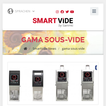
SPRACHEN
GAMA SOUS-VIDE
/
SmartVide News
/
gama sous-vide