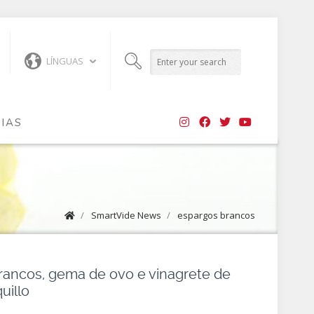
LÍNGUAS
CIAS
/
SmartVide News
/
espargos brancos
rancos, gema de ovo e vinagrete de
uillo