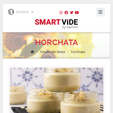
IDIOMAS
HORCHATA
/
SmartVide News
/
horchata