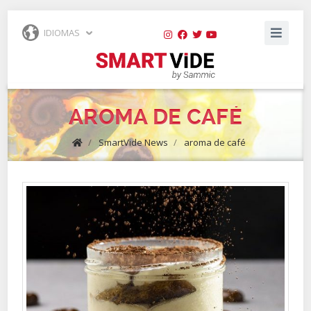
IDIOMAS
AROMA DE CAFÉ
/
SmartVide News
/
aroma de café