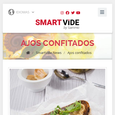
IDIOMAS
AJOS CONFITADOS
/
SmartVide News
/
Ajos confitados