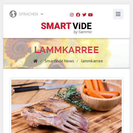
SPRACHEN
LAMMKARREE
/
SmartVide News
/
lammkarree