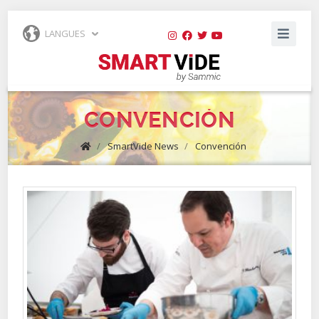
LANGUES
CONVENCIÓN
/
SmartVide News
/
Convención