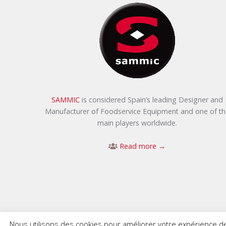
SAMMIC
is considered Spain’s leading Designer and
Manufacturer of Foodservice Equipment and one of th
main players worldwide.
Read more →
Nous utilisons des cookies pour améliorer votre expérience de 